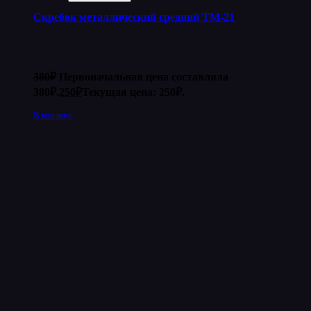
Скребок металлический средний ТМ-21
380
₽
Первоначальная цена составляла
380₽.
250
₽
Текущая цена: 250₽.
В корзину