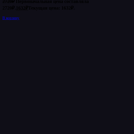
2720
₽
Первоначальная цена составляла
2720₽.
1632
₽
Текущая цена: 1632₽.
В корзину