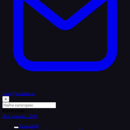
shop@solartek.ru
×
Поиск
по
Категории
категориям
Все товары
1 268
каталога
Пленки
98