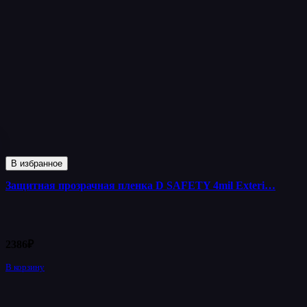
В избранное
Защитная прозрачная пленка D SAFETY 4mil Exteri…
2386
₽
В корзину