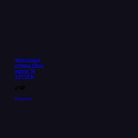
Зеркальная
пленка Silver
mirror 50
TINTEK
478
₽
В корзину