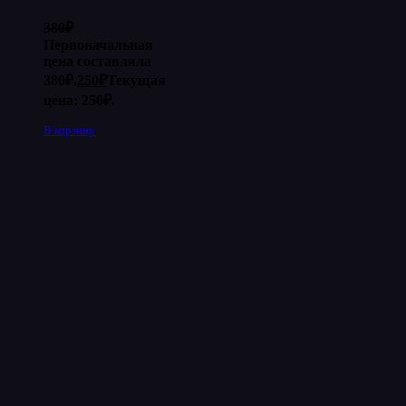
380
₽
Первоначальная
цена составляла
380₽.
250
₽
Текущая
цена: 250₽.
В корзину