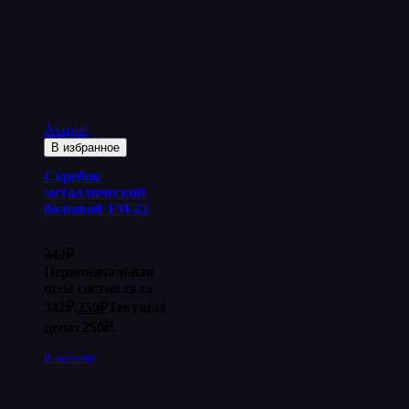
Акция!
В избранное
Скребок
металлический
большой ТМ-22
342
₽
Первоначальная
цена составляла
342₽.
250
₽
Текущая
цена: 250₽.
В корзину