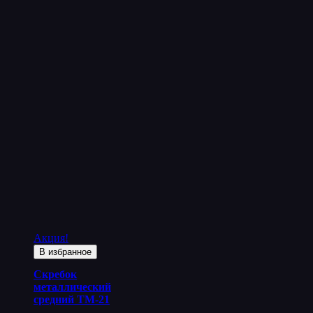
Акция!
В избранное
Скребок
металлический
средний ТМ-21