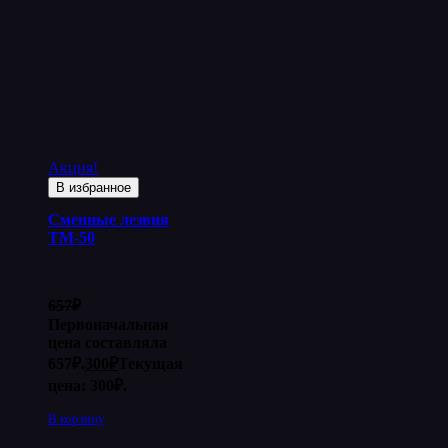
Акция!
В избранное
Сменные лезвия
ТМ-50
657
₽
Первоначальная
цена составляла
657₽.
300
₽
Текущая
цена: 300₽.
В корзину