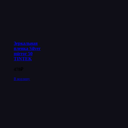
Зеркальная
пленка Silver
mirror 50
TINTEK
478
₽
В корзину