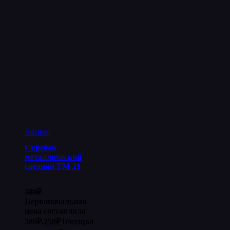
Акция!
Скребок
металлический
средний ТМ-21
380
₽
Первоначальная
цена составляла
380₽.
250
₽
Текущая