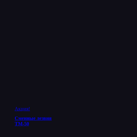
Акция!
Сменные лезвия
ТМ-50