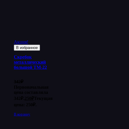
Акция!
В избранное
Скребок
металлический
большой ТМ-22
342
₽
Первоначальная
цена составляла
342₽.
250
₽
Текущая
цена: 250₽.
В корзину