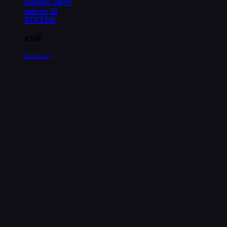
пленка Silver
mirror 35
TINTEK
478
₽
В корзину