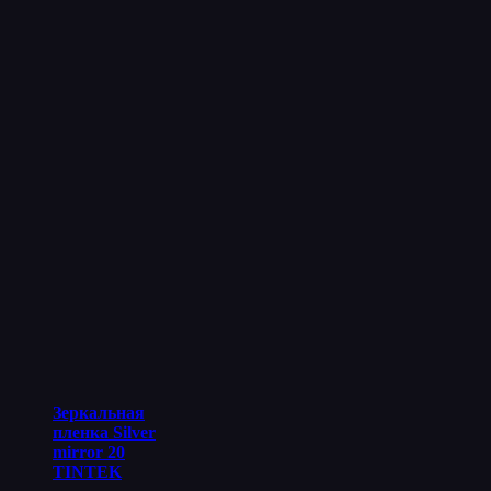
Зеркальная
пленка Silver
mirror 20
TINTEK