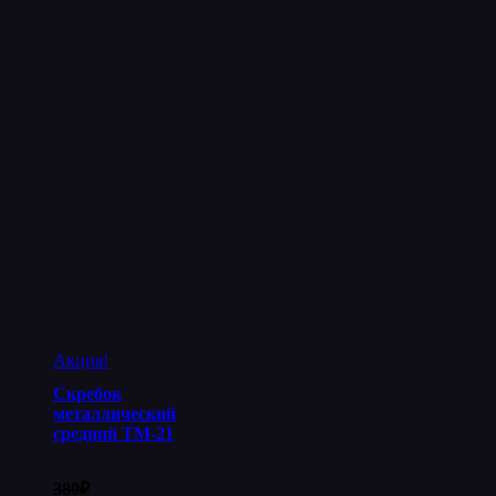
Акция!
Скребок
металлический
средний ТМ-21
380
₽