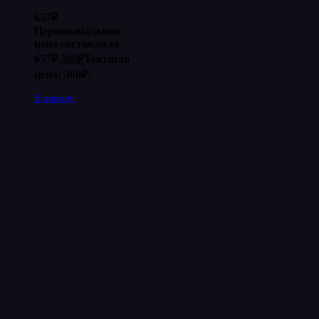
657
₽
Первоначальная
цена составляла
657₽.
300
₽
Текущая
цена: 300₽.
В корзину