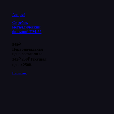
Акция!
Скребок
металлический
большой ТМ-22
342
₽
Первоначальная
цена составляла
342₽.
250
₽
Текущая
цена: 250₽.
В корзину