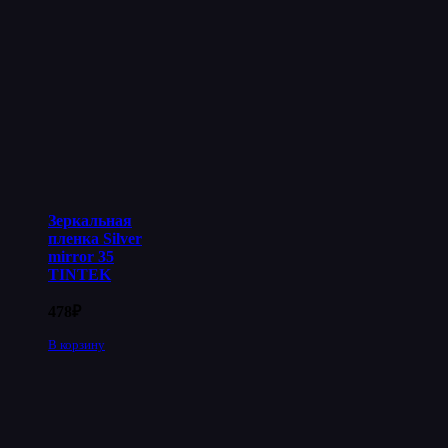
Зеркальная
пленка Silver
mirror 35
TINTEK
478
₽
В корзину