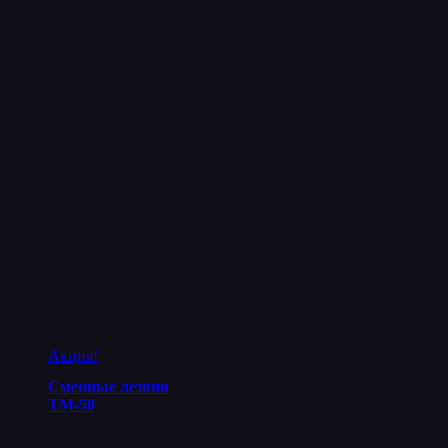
Акция!
Сменные лезвия
ТМ-50