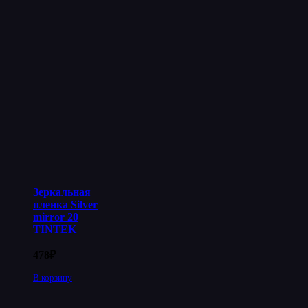
Зеркальная
пленка Silver
mirror 20
TINTEK
478
₽
В корзину