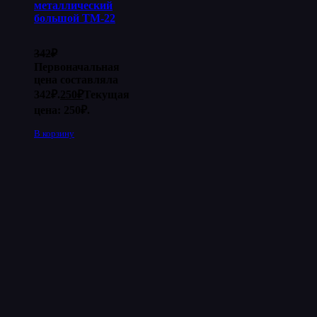
металлический
большой ТМ-22
342
₽
Первоначальная
цена составляла
342₽.
250
₽
Текущая
цена: 250₽.
В корзину