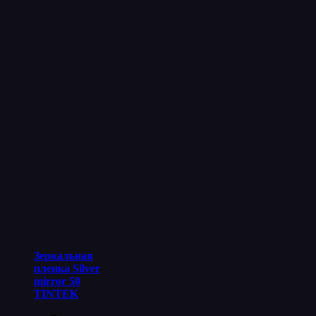
Зеркальная
пленка Silver
mirror 50
TINTEK