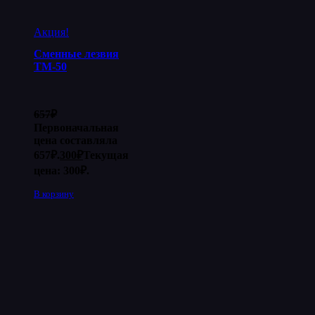
Акция!
Сменные лезвия
ТМ-50
657
₽
Первоначальная
цена составляла
657₽.
300
₽
Текущая
цена: 300₽.
В корзину