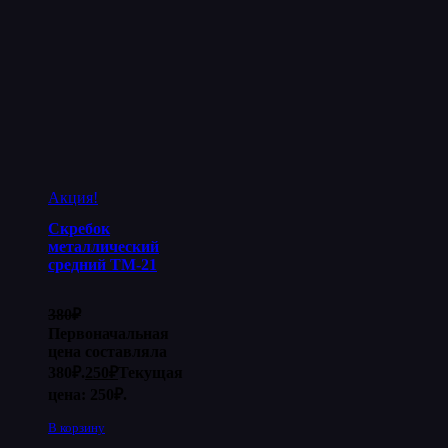
Акция!
Скребок
металлический
средний ТМ-21
380
₽
Первоначальная
цена составляла
380₽.
250
₽
Текущая
цена: 250₽.
В корзину