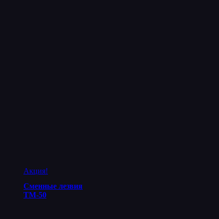
Акция!
Сменные лезвия
ТМ-50