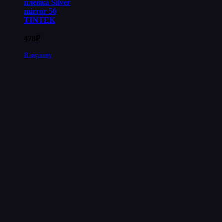
пленка Silver
mirror 50
TINTEK
478
₽
В корзину