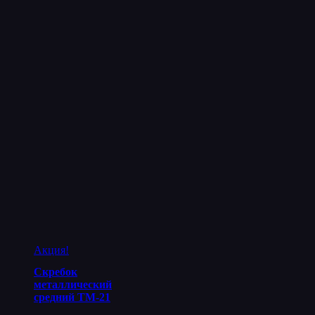
Акция!
Скребок
металлический
средний ТМ-21