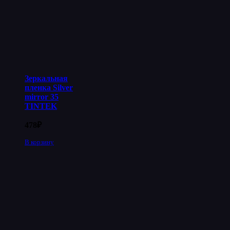
Зеркальная
пленка Silver
mirror 35
TINTEK
478
₽
В корзину