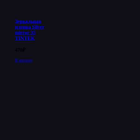
Зеркальная
пленка Silver
mirror 35
TINTEK
478
₽
В корзину