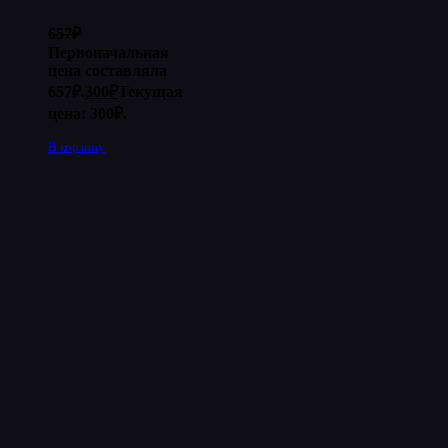
657
₽
Первоначальная
цена составляла
657₽.
300
₽
Текущая
цена: 300₽.
В корзину