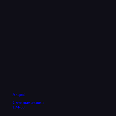
Акция!
Сменные лезвия
ТМ-50