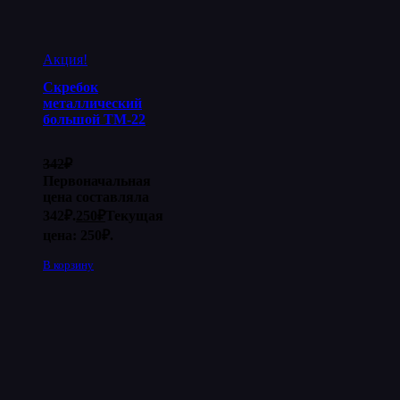
Акция!
Скребок
металлический
большой ТМ-22
342
₽
Первоначальная
цена составляла
342₽.
250
₽
Текущая
цена: 250₽.
В корзину