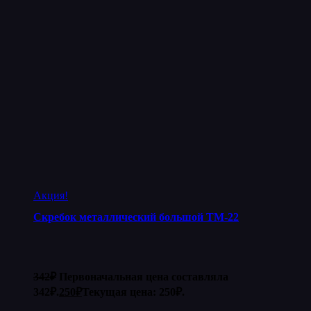
Акция!
Скребок металлический большой ТМ-22
342
₽
Первоначальная цена составляла
342₽.
250
₽
Текущая цена: 250₽.