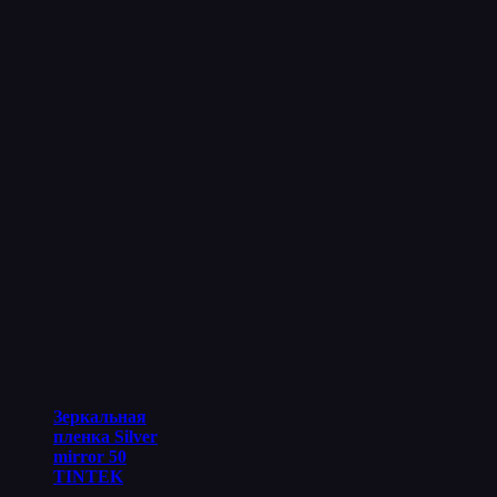
Зеркальная
пленка Silver
mirror 50
TINTEK