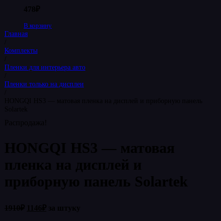
478
₽
В корзину
Главная
/
Комплекты
/
Пленки для интерьера авто
/
Пленки только на дисплеи
/
HONGQI HS3 — матовая пленка на дисплей и приборную панель
Solartek
Распродажа!
HONGQI HS3 — матовая
пленка на дисплей и
приборную панель Solartek
Первоначальная
Текущая
1910
₽
1146
₽
за штуку
цена
цена: