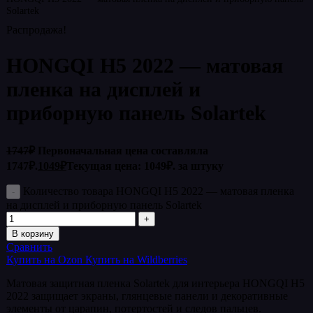
Solartek
Распродажа!
HONGQI H5 2022 — матовая
пленка на дисплей и
приборную панель Solartek
1747
₽
Первоначальная цена составляла
1747₽.
1049
₽
Текущая цена: 1049₽.
за штуку
Количество товара HONGQI H5 2022 — матовая пленка
на дисплей и приборную панель Solartek
В корзину
Сравнить
Купить на Ozon
Купить на Wildberries
Матовая защитная пленка Solartek для интерьера HONGQI H5
2022 защищает экраны, глянцевые панели и декоративные
элементы от царапин, потертостей и следов пальцев.