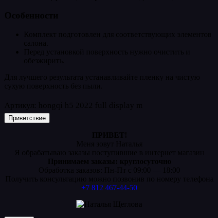
Особенности
Комплект подготовлен для соответствующих элементов
салона.
Перед установкой поверхность нужно очистить и
обезжирить.
Для лучшего результата устанавливайте пленку на чистую
сухую поверхность без пыли.
Артикул:
hongqi h5 2022 full display m
Приветствие
ПРИВЕТ!
Меня зовут Наталья
Я обрабатываю заказы поступившие в интернет магазин
Принимаем заказы: круглосуточно
Обработка заказов: Пн-Пт с 09:00 — 18:00
Получить консультацию можно позвонив по номеру телефона
+7 812 467-44-50