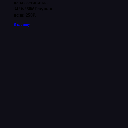
цена составляла
342₽.
250
₽
Текущая
цена: 250₽.
В корзину