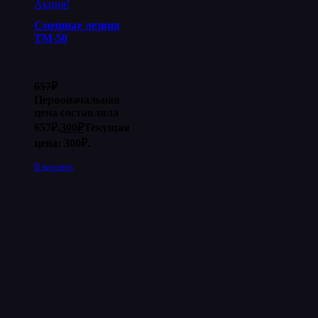
Акция!
Сменные лезвия
ТМ-50
657
₽
Первоначальная
цена составляла
657₽.
300
₽
Текущая
цена: 300₽.
В корзину