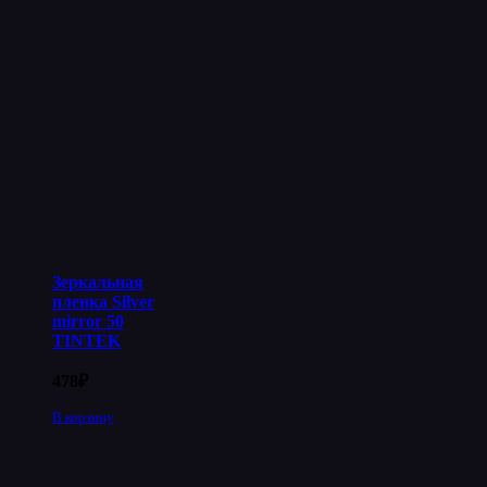
Зеркальная
пленка Silver
mirror 50
TINTEK
478
₽
В корзину