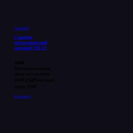
Акция!
Скребок
металлический
средний ТМ-21
380
₽
Первоначальная
цена составляла
380₽.
250
₽
Текущая
цена: 250₽.
В корзину