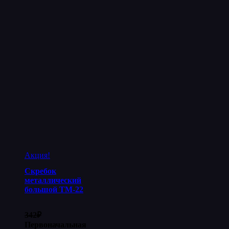
Акция!
Скребок
металлический
большой ТМ-22
342
₽
Первоначальная