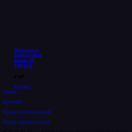
Зеркальная
пленка Silver
mirror 20
TINTEK
478
₽
В корзину
Главная
/
Комплекты
/
Пленки для интерьера авто
/
Пленки только на дисплеи
/
HONGQI H5 2022 — матовая пленка на дисплей и приборную панель