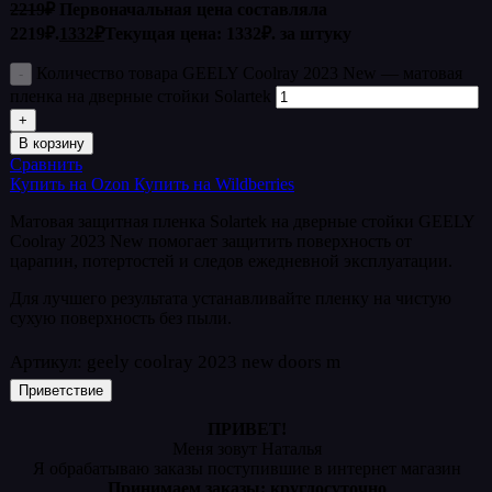
2219
₽
Первоначальная цена составляла
2219₽.
1332
₽
Текущая цена: 1332₽.
за штуку
Количество товара GEELY Coolray 2023 New — матовая
пленка на дверные стойки Solartek
В корзину
Сравнить
Купить на Ozon
Купить на Wildberries
Матовая защитная пленка Solartek на дверные стойки GEELY
Coolray 2023 New помогает защитить поверхность от
царапин, потертостей и следов ежедневной эксплуатации.
Для лучшего результата устанавливайте пленку на чистую
сухую поверхность без пыли.
Артикул:
geely coolray 2023 new doors m
Приветствие
ПРИВЕТ!
Меня зовут Наталья
Я обрабатываю заказы поступившие в интернет магазин
Принимаем заказы: круглосуточно