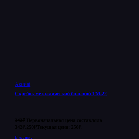
Акция!
Скребок металлический большой ТМ-22
342
₽
Первоначальная цена составляла
342₽.
250
₽
Текущая цена: 250₽.
В корзину