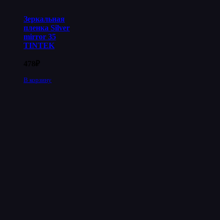
Зеркальная
пленка Silver
mirror 35
TINTEK
478
₽
В корзину