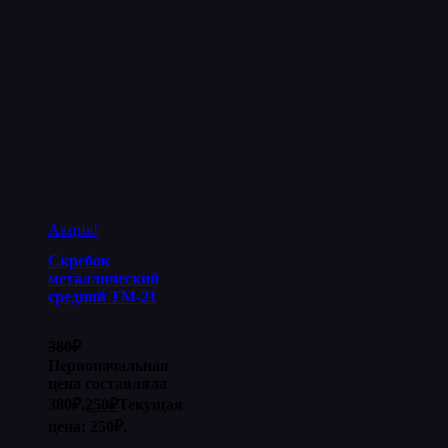
Акция!
Скребок
металлический
средний ТМ-21
380
₽
Первоначальная
цена составляла
380₽.
250
₽
Текущая
цена: 250₽.