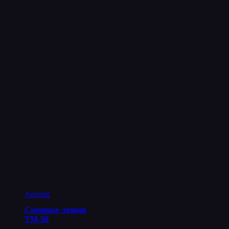
Акция!
Сменные лезвия
ТМ-50