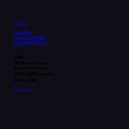
Акция!
Скребок
металлический
большой ТМ-22
342
₽
Первоначальная
цена составляла
342₽.
250
₽
Текущая
цена: 250₽.
В корзину