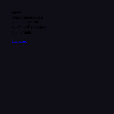
657
₽
Первоначальная
цена составляла
657₽.
300
₽
Текущая
цена: 300₽.
В корзину