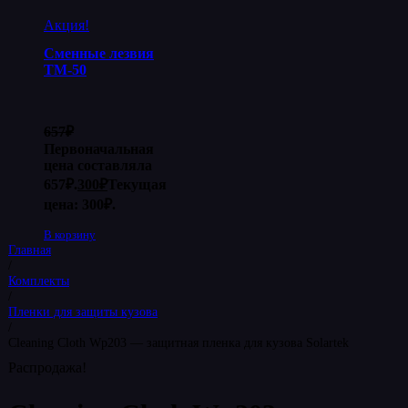
Акция!
Сменные лезвия
ТМ-50
657
₽
Первоначальная
цена составляла
657₽.
300
₽
Текущая
цена: 300₽.
В корзину
Главная
/
Комплекты
/
Пленки для защиты кузова
/
Cleaning Cloth Wp203 — защитная пленка для кузова Solartek
Распродажа!