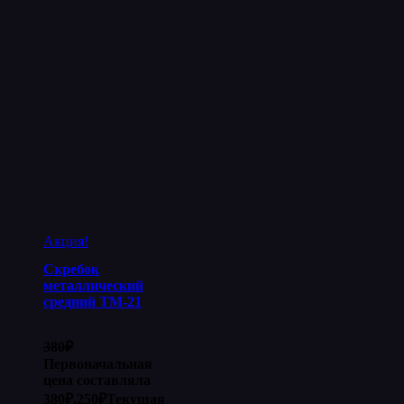
Акция!
Скребок
металлический
средний ТМ-21
380
₽
Первоначальная
цена составляла
380₽.
250
₽
Текущая