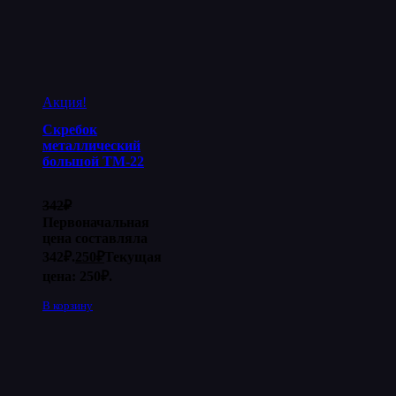
Акция!
Скребок
металлический
большой ТМ-22
342
₽
Первоначальная
цена составляла
342₽.
250
₽
Текущая
цена: 250₽.
В корзину