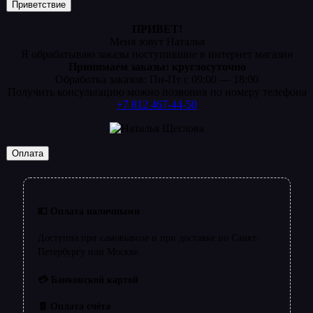
Приветствие
ПРИВЕТ!
Меня зовут Наталья
Я обрабатываю заказы поступившие в интернет магазин
Принимаем заказы: круглосуточно
Обработка заказов: Пн-Пт с 09:00 — 18:00
Получить консультацию можно позвонив по номеру телефона
+7 812 467-44-50
Оплата
💵 Оплата наличными
Доступна при самовывозе и при доставке по Санкт-
Петербургу или Москве.
💳 Банковской картой
🧾 Оплата счёта