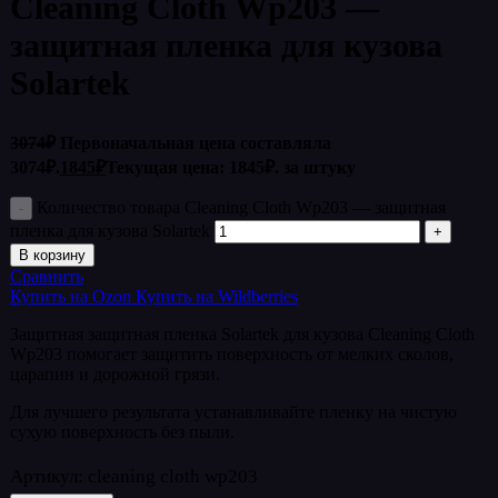
Cleaning Cloth Wp203 —
защитная пленка для кузова
Solartek
3074
₽
Первоначальная цена составляла
3074₽.
1845
₽
Текущая цена: 1845₽.
за штуку
Количество товара Cleaning Cloth Wp203 — защитная
пленка для кузова Solartek
В корзину
Сравнить
Купить на Ozon
Купить на Wildberries
Защитная защитная пленка Solartek для кузова Cleaning Cloth
Wp203 помогает защитить поверхность от мелких сколов,
царапин и дорожной грязи.
Для лучшего результата устанавливайте пленку на чистую
сухую поверхность без пыли.
Артикул:
cleaning cloth wp203