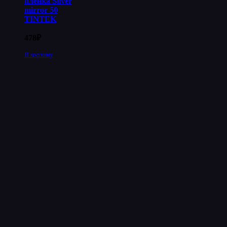
пленка Silver
mirror 50
TINTEK
478
₽
В корзину