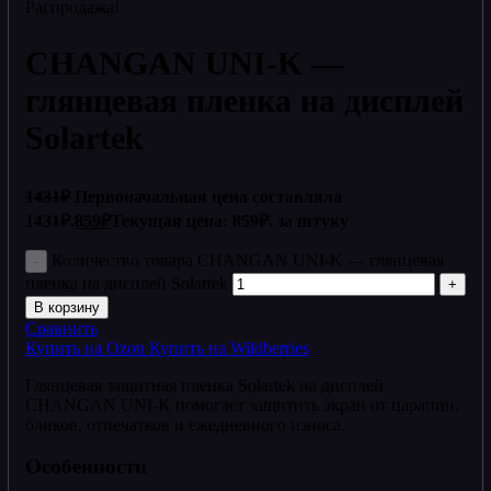
Распродажа!
CHANGAN UNI-K —
глянцевая пленка на дисплей
Solartek
1431
₽
Первоначальная цена составляла
1431₽.
859
₽
Текущая цена: 859₽.
за штуку
Количество товара CHANGAN UNI-K — глянцевая
пленка на дисплей Solartek
В корзину
Сравнить
Купить на Ozon
Купить на Wildberries
Глянцевая защитная пленка Solartek на дисплей
CHANGAN UNI-K помогает защитить экран от царапин,
бликов, отпечатков и ежедневного износа.
Особенности