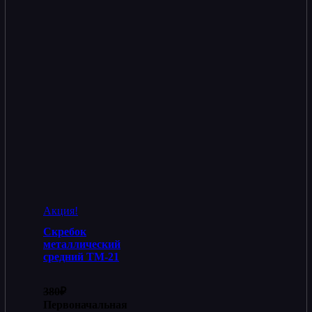
Акция!
Скребок
металлический
средний ТМ-21
380
₽
Первоначальная