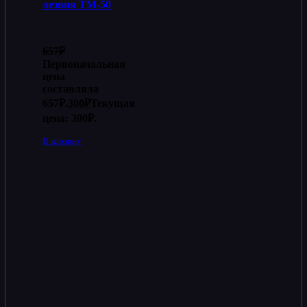
лезвия ТМ-50
657
₽
Первоначальная
цена
составляла
657₽.
300
₽
Текущая
цена: 300₽.
В корзину