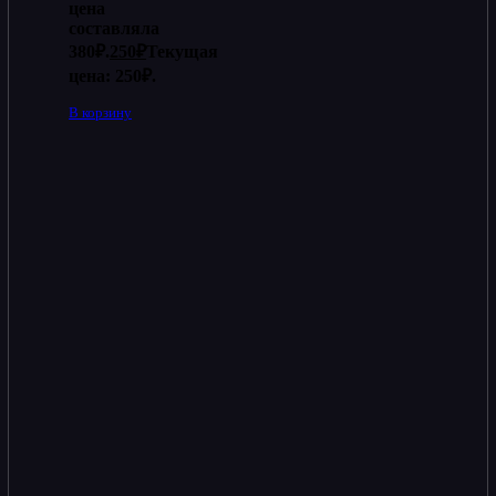
цена
составляла
380₽.
250
₽
Текущая
цена: 250₽.
В корзину