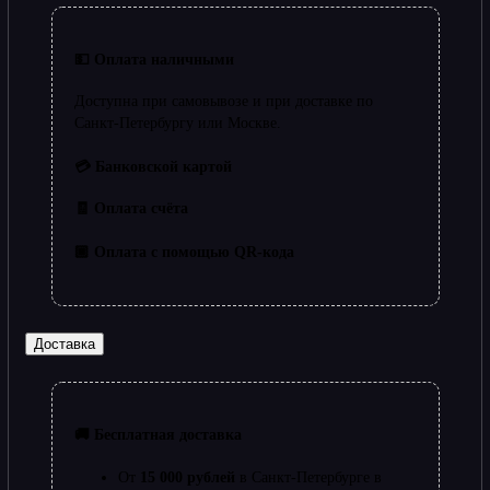
💵 Оплата наличными
Доступна при самовывозе и при доставке по
Санкт-Петербургу или Москве.
💳 Банковской картой
🧾 Оплата счёта
🏿 Оплата с помощью QR-кода
Доставка
🚚 Бесплатная доставка
От
15 000 рублей
в Санкт-Петербурге в