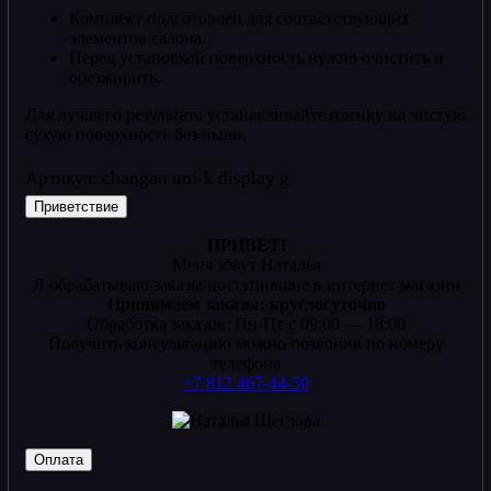
Комплект подготовлен для соответствующих
элементов салона.
Перед установкой поверхность нужно очистить и
обезжирить.
Для лучшего результата устанавливайте пленку на чистую
сухую поверхность без пыли.
Артикул:
changan uni-k display g
Приветствие
ПРИВЕТ!
Меня зовут Наталья
Я обрабатываю заказы поступившие в интернет магазин
Принимаем заказы: круглосуточно
Обработка заказов: Пн-Пт с 09:00 — 18:00
Получить консультацию можно позвонив по номеру
телефона
+7 812 467-44-50
Оплата