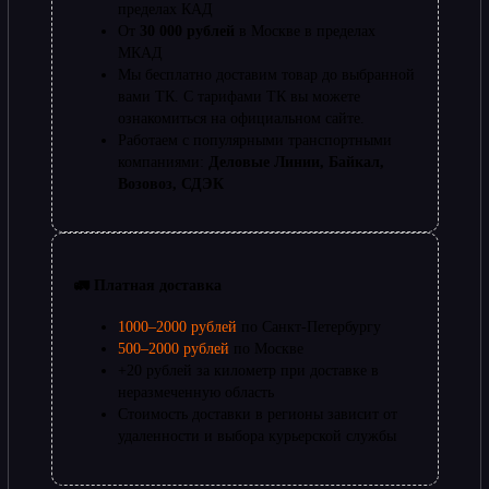
пределах КАД
От
30 000 рублей
в Москве в пределах
МКАД
Мы бесплатно доставим товар до выбранной
вами ТК. С тарифами ТК вы можете
ознакомиться на официальном сайте.
Работаем с популярными транспортными
компаниями:
Деловые Линии, Байкал,
Возовоз, СДЭК
🚛 Платная доставка
1000–2000 рублей
по Санкт-Петербургу
500–2000 рублей
по Москве
+20 рублей за километр при доставке в
неразмеченную область
Стоимость доставки в регионы зависит от
удаленности и выбора курьерской службы