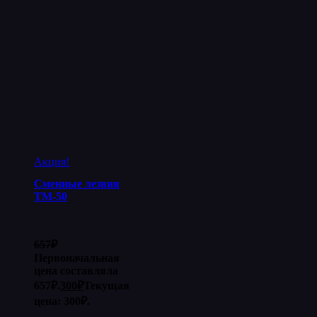
Акция!
Сменные лезвия
ТМ-50
657
₽
Первоначальная
цена составляла
657₽.
300
₽
Текущая
цена: 300₽.