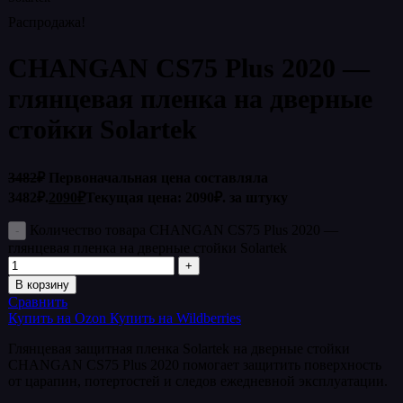
Распродажа!
CHANGAN CS75 Plus 2020 —
глянцевая пленка на дверные
стойки Solartek
3482
₽
Первоначальная цена составляла
3482₽.
2090
₽
Текущая цена: 2090₽.
за штуку
Количество товара CHANGAN CS75 Plus 2020 —
глянцевая пленка на дверные стойки Solartek
В корзину
Сравнить
Купить на Ozon
Купить на Wildberries
Глянцевая защитная пленка Solartek на дверные стойки
CHANGAN CS75 Plus 2020 помогает защитить поверхность
от царапин, потертостей и следов ежедневной эксплуатации.