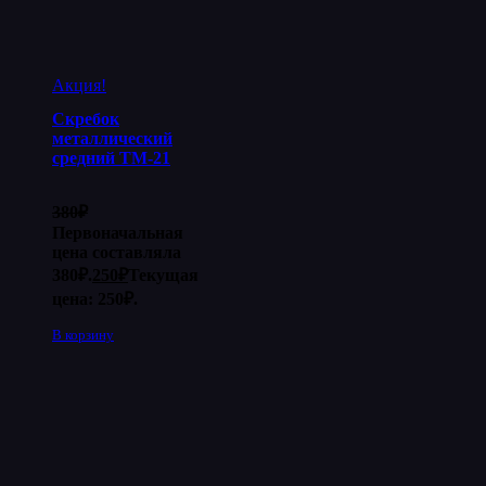
Акция!
Скребок
металлический
средний ТМ-21
380
₽
Первоначальная
цена составляла
380₽.
250
₽
Текущая
цена: 250₽.
В корзину