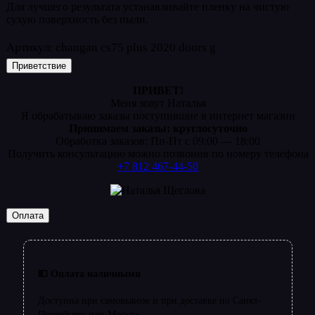
Для лучшего результата устанавливайте пленку на чистую
сухую поверхность без пыли.
Артикул:
changan cs75 plus 2020 doors g
Приветствие
ПРИВЕТ!
Меня зовут Наталья
Я обрабатываю заказы поступившие в интернет магазин
Принимаем заказы: круглосуточно
Обработка заказов: Пн-Пт с 09:00 — 18:00
Получить консультацию можно позвонив по номеру телефона
+7 812 467-44-50
Оплата
💵 Оплата наличными
Доступна при самовывозе и при доставке по Санкт-
Петербургу или Москве.