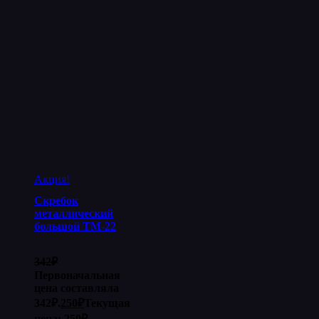
Акция!
Скребок
металлический
большой ТМ-22
342
₽
Первоначальная
цена составляла
342₽.
250
₽
Текущая
цена: 250₽.