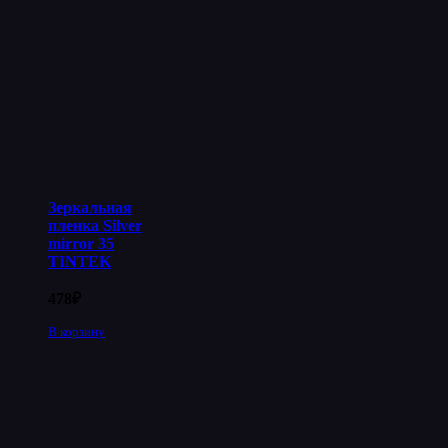
Зеркальная
пленка Silver
mirror 35
TINTEK
478
₽
В корзину