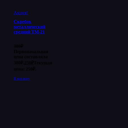
Акция!
Скребок
металлический
средний ТМ-21
380
₽
Первоначальная
цена составляла
380₽.
250
₽
Текущая
цена: 250₽.
В корзину