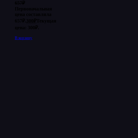
657
₽
Первоначальная
цена составляла
657₽.
300
₽
Текущая
цена: 300₽.
В корзину