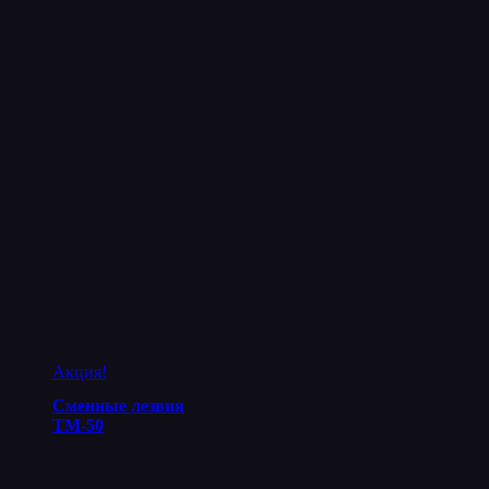
Акция!
Сменные лезвия
ТМ-50