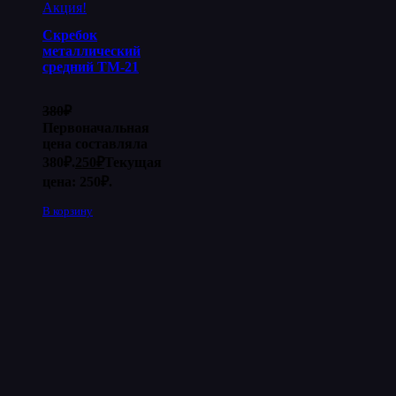
Акция!
Скребок
металлический
средний ТМ-21
380
₽
Первоначальная
цена составляла
380₽.
250
₽
Текущая
цена: 250₽.
В корзину