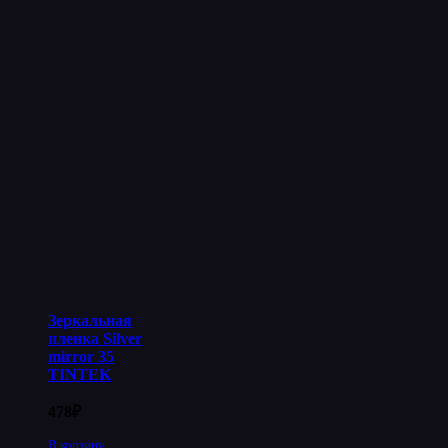
Зеркальная
пленка Silver
mirror 35
TINTEK
478
₽
В корзину