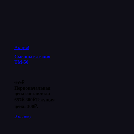
Акция!
Сменные лезвия
ТМ-50
657
₽
Первоначальная
цена составляла
657₽.
300
₽
Текущая
цена: 300₽.
В корзину