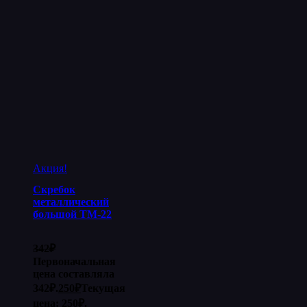
Акция!
Скребок
металлический
большой ТМ-22
342
₽
Первоначальная
цена составляла
342₽.
250
₽
Текущая
цена: 250₽.