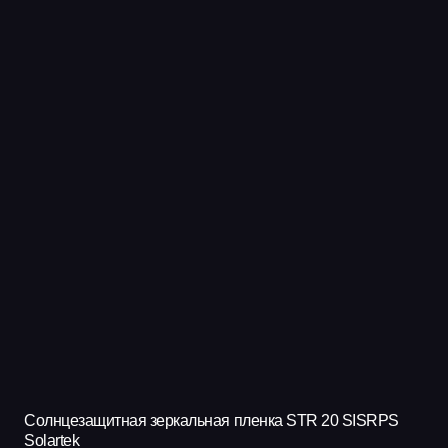
несколько
вариаций.
Опции
можно
выбрать
на
странице
товара.
Солнцезащитная зеркальная пленка STR 20 SISRPS
Solartek