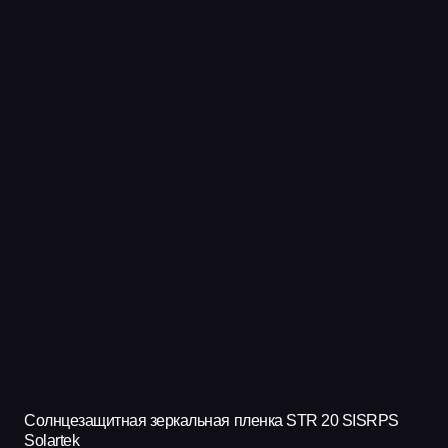
несколько
вариаций.
Опции
можно
выбрать
на
странице
товара.
Солнцезащитная зеркальная пленка STR 20 SISRPS
Solartek