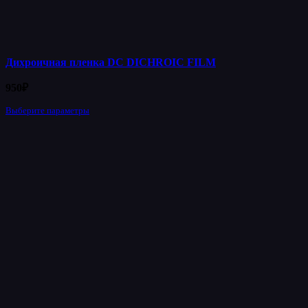
Дихроичная пленка DC DICHROIC FILM
950
₽
Выберите параметры
Этот
товар
имеет
несколько
вариаций.
Опции
можно
выбрать
на
странице
товара.