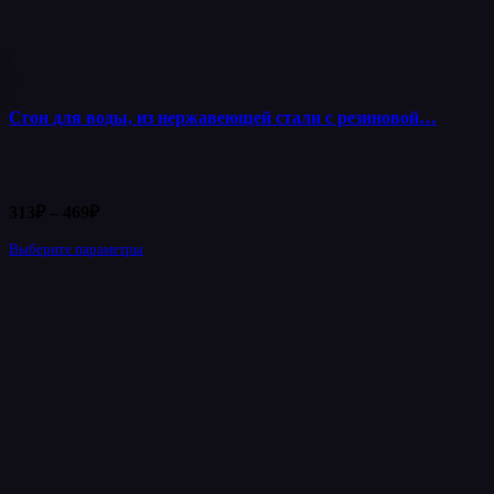
Сгон для воды, из нержавеющей стали с резиновой…
Диапазон
313
₽
–
469
₽
цен:
Выберите параметры
Этот
313₽
товар
–
имеет
469₽
несколько
вариаций.
Опции
можно
выбрать
на
странице
товара.