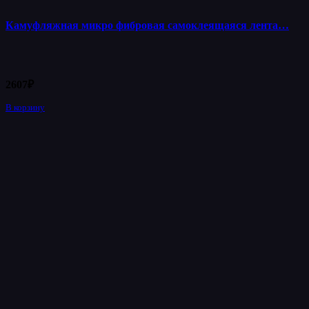
Камуфляжная микро фибровая самоклеящаяся лента…
2607
₽
В корзину