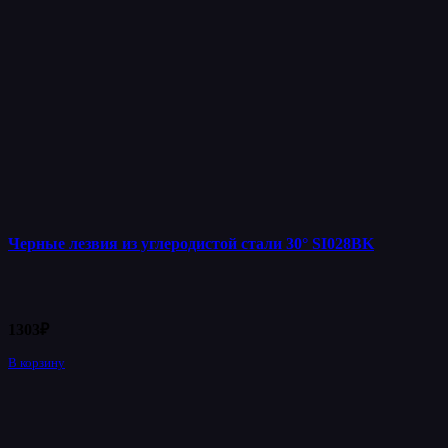
Черные лезвия из углеродистой стали 30° SI028BK
1303
₽
В корзину