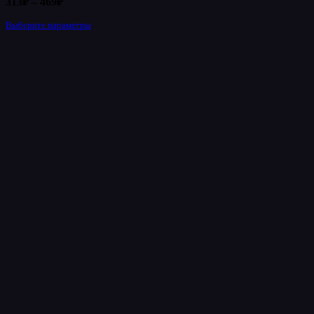
313
₽
–
469
₽
цен:
Выберите параметры
Этот
313₽
товар
–
имеет
469₽
несколько
вариаций.
Опции
можно
выбрать
на
странице
товара.