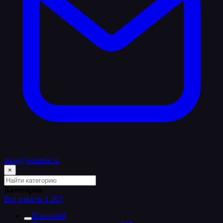
shop@solartek.ru
×
Поиск
по
Категории
категориям
Все товары
1 267
каталога
Пленки
98