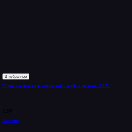
В избранное
Термостойкий треугольный скребок лопатка S120
219
₽
В корзину