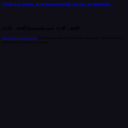
Сгон для воды, из нержавеющей стали с резиновой…
313
₽
–
469
₽
Диапазон цен: 313₽ – 469₽
Выберите параметры
Этот товар имеет несколько вариаций. Опции можно
выбрать на странице товара.