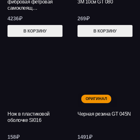
фибровая фетровая
3М 10см GT 080
самоклеящ…
4236
₽
269
₽
В КОРЗИНУ
В КОРЗИНУ
ОРИГИНАЛ
Нож в пластиковой
Черная резина GT 045N
оболочке SI016
158
₽
1491
₽