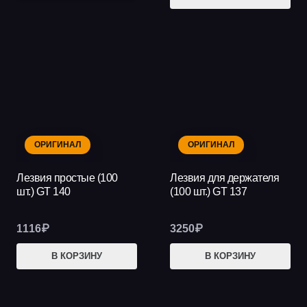
тов
–
име
469₽
нес
вар
Опц
мож
выб
на
ОРИГИНАЛ
ОРИГИНАЛ
стр
тов
Лезвия простые (100
Лезвия для держателя
шт.) GT 140
(100 шт.) GT 137
1116
₽
3250
₽
В КОРЗИНУ
В КОРЗИНУ