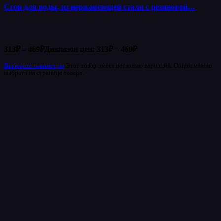
Сгон для воды, из нержавеющей стали с резиновой…
313
₽
–
469
₽
Диапазон цен: 313₽ – 469₽
Выберите параметры
Этот товар имеет несколько вариаций. Опции можно
выбрать на странице товара.