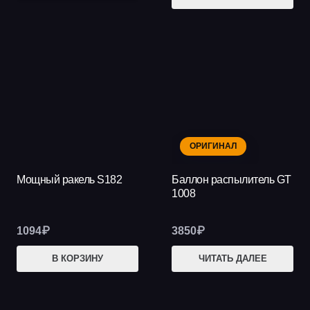
тов
–
име
469₽
нес
вар
Опц
мож
выб
на
ОРИГИНАЛ
стр
тов
Мощный ракель S182
Баллон распылитель GT
1008
1094
₽
3850
₽
В КОРЗИНУ
ЧИТАТЬ ДАЛЕЕ