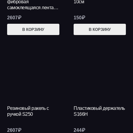
фибровая
10см
самоклеящаяся лента…
2607
₽
150
₽
В КОРЗИНУ
В КОРЗИНУ
Резиновый ракель с
Пластиковый держатель
ручкой S250
S166H
2607
₽
244
₽