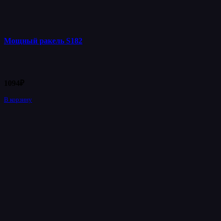
Мощный ракель S182
1094
₽
В корзину