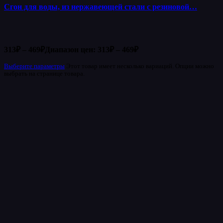
Сгон для воды, из нержавеющей стали с резиновой…
313
₽
–
469
₽
Диапазон цен: 313₽ – 469₽
Выберите параметры
Этот товар имеет несколько вариаций. Опции можно
выбрать на странице товара.