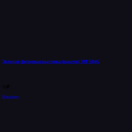
Золотая фетровая выгонка (ракель) 3М S04G
53
₽
В корзину