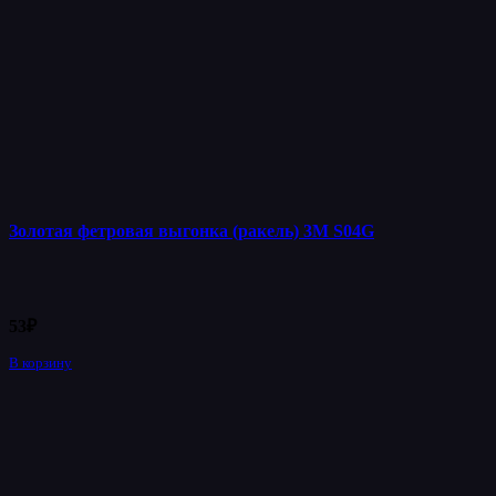
Золотая фетровая выгонка (ракель) 3М S04G
53
₽
В корзину