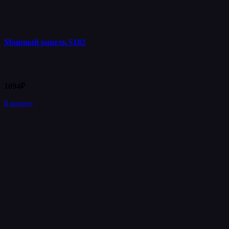
Мощный ракель S182
1094
₽
В корзину