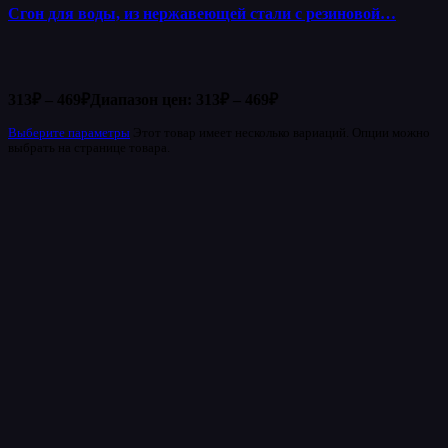
Сгон для воды, из нержавеющей стали с резиновой…
313
₽
–
469
₽
Диапазон цен: 313₽ – 469₽
Выберите параметры
Этот товар имеет несколько вариаций. Опции можно
выбрать на странице товара.