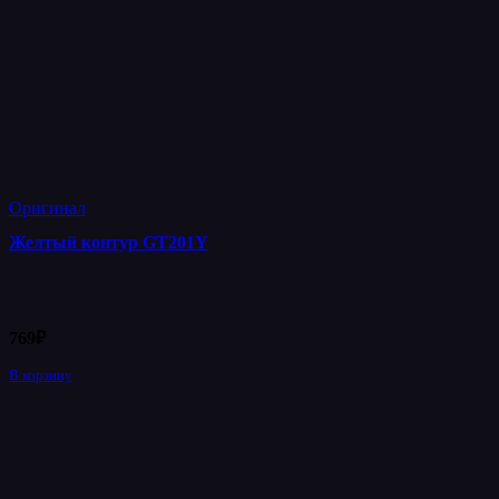
Оригинал
Желтый контур GT201Y
769
₽
В корзину