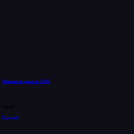
Мощный ракель S182
1094
₽
В корзину