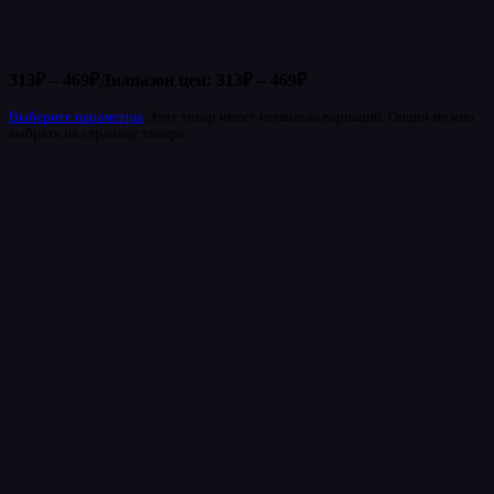
313
₽
–
469
₽
Диапазон цен: 313₽ – 469₽
Выберите параметры
Этот товар имеет несколько вариаций. Опции можно
выбрать на странице товара.