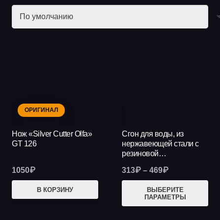
ОРИГИНАЛ
НОВИНКА
Нож «Silver Cutter Olfa»
Сгон для воды, из
GT 126
нержавеющей стали с
резиновой…
Диапазон
1050
₽
313
₽
–
469
₽
цен:
Это
В КОРЗИНУ
ВЫБЕРИТЕ
313₽
ПАРАМЕТРЫ
тов
–
име