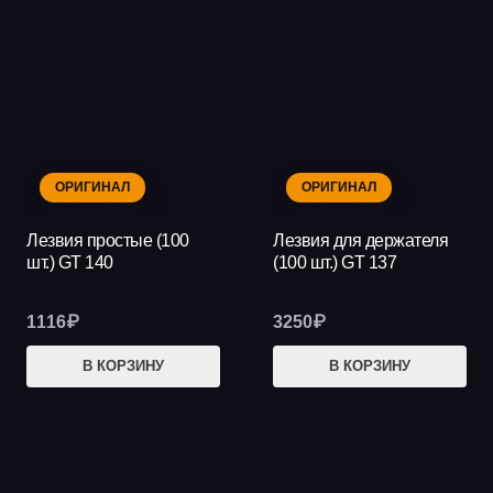
469₽
нес
вар
Опц
мож
выб
на
ОРИГИНАЛ
ОРИГИНАЛ
стр
тов
Лезвия простые (100
Лезвия для держателя
шт.) GT 140
(100 шт.) GT 137
1116
₽
3250
₽
В КОРЗИНУ
В КОРЗИНУ