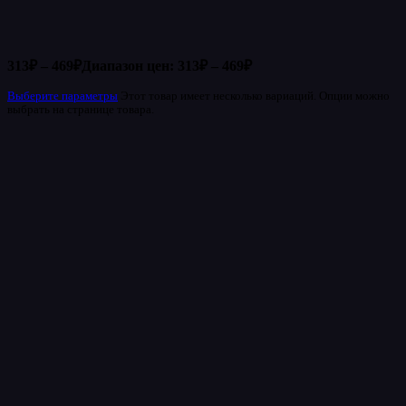
313
₽
–
469
₽
Диапазон цен: 313₽ – 469₽
Выберите параметры
Этот товар имеет несколько вариаций. Опции можно
выбрать на странице товара.