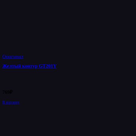
Оригинал
Желтый контур GT201Y
769
₽
В корзину