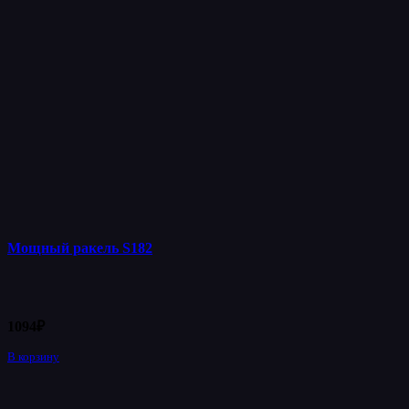
Мощный ракель S182
1094
₽
В корзину