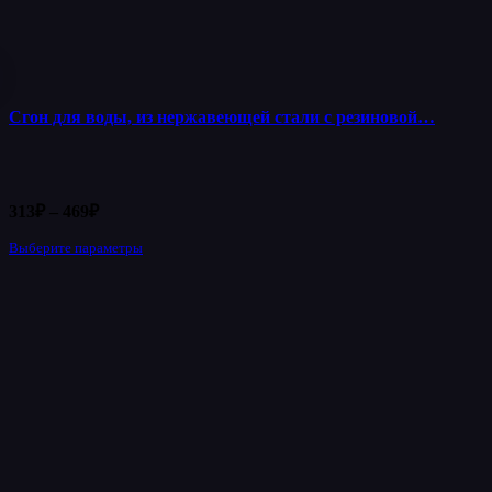
Сгон для воды, из нержавеющей стали с резиновой…
Диапазон
313
₽
–
469
₽
цен:
Выберите параметры
Этот
313₽
товар
–
имеет
469₽
несколько
вариаций.
Опции
можно
выбрать
на
странице
товара.