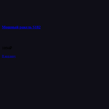
Мощный ракель S182
1094
₽
В корзину