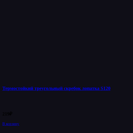
Термостойкий треугольный скребок лопатка S120
219
₽
В корзину