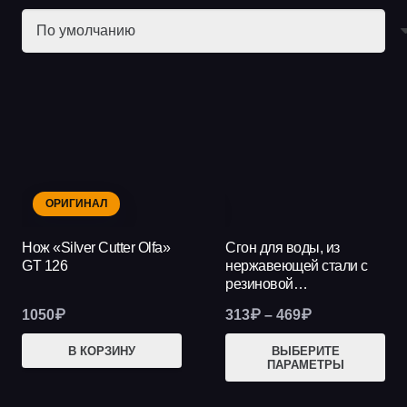
ОРИГИНАЛ
НОВИНКА
Нож «Silver Cutter Olfa»
Сгон для воды, из
GT 126
нержавеющей стали с
резиновой…
Диапазон
1050
₽
313
₽
–
469
₽
цен:
Это
В КОРЗИНУ
ВЫБЕРИТЕ
313₽
ПАРАМЕТРЫ
тов
–
име