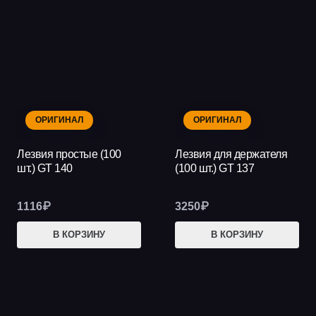
469₽
нес
вар
Опц
мож
выб
на
ОРИГИНАЛ
ОРИГИНАЛ
стр
тов
Лезвия простые (100
Лезвия для держателя
шт.) GT 140
(100 шт.) GT 137
1116
₽
3250
₽
В КОРЗИНУ
В КОРЗИНУ