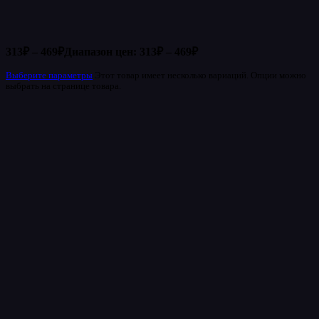
313
₽
–
469
₽
Диапазон цен: 313₽ – 469₽
Выберите параметры
Этот товар имеет несколько вариаций. Опции можно
выбрать на странице товара.