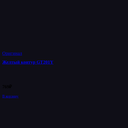
Оригинал
Желтый контур GT201Y
769
₽
В корзину