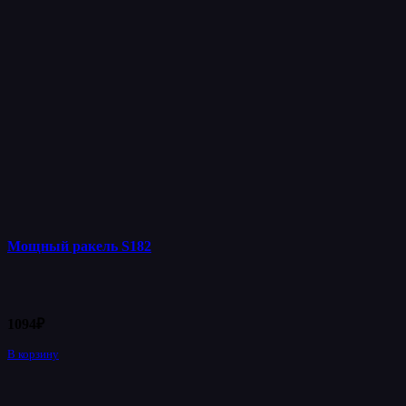
Мощный ракель S182
1094
₽
В корзину