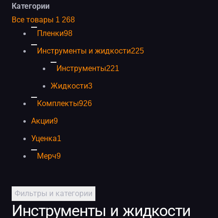
Категории
категориям
Все товары
1 268
каталога
Пленки
98
Инструменты и жидкости
225
Инструменты
221
Жидкости
3
Комплекты
926
Акции
9
Уценка
1
Мерч
9
Фильтры и категории
Инструменты и жидкости