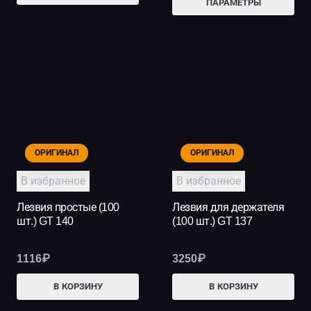
313₽
ПАРАМЕТРЫ
тов
–
име
469₽
нес
вар
Опц
мо
выб
на
ОРИГИНАЛ
ОРИГИНАЛ
стр
В избранное
В избранное
тов
Лезвия простые (100
Лезвия для держателя
шт.) GT 140
(100 шт.) GT 137
1116
₽
3250
₽
В КОРЗИНУ
В КОРЗИНУ