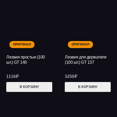
469₽
нес
вар
Опц
мож
выб
на
ОРИГИНАЛ
ОРИГИНАЛ
стр
тов
Лезвия простые (100
Лезвия для держателя
шт.) GT 140
(100 шт.) GT 137
1116
₽
3250
₽
В КОРЗИНУ
В КОРЗИНУ