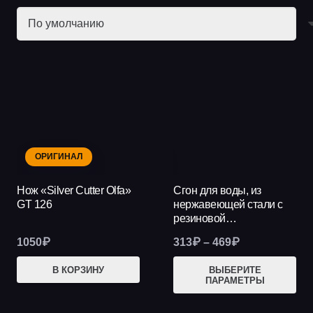
ОРИГИНАЛ
НОВИНКА
Нож «Silver Cutter Olfa»
Сгон для воды, из
GT 126
нержавеющей стали с
резиновой…
Диапазон
1050
₽
313
₽
–
469
₽
цен:
Это
В КОРЗИНУ
ВЫБЕРИТЕ
313₽
ПАРАМЕТРЫ
тов
–
име