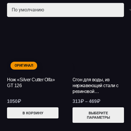
ОРИГИНАЛ
НОВИНКА
Нож «Silver Cutter Olfa»
Сгон для воды, из
GT 126
нержавеющей стали с
резиновой…
Диапазон
1050
₽
313
₽
–
469
₽
цен:
Это
В КОРЗИНУ
ВЫБЕРИТЕ
313₽
ПАРАМЕТРЫ
тов
–
име