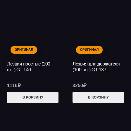
469₽
нес
вар
Опц
мо
выб
на
ОРИГИНАЛ
ОРИГИНАЛ
стр
тов
Лезвия простые (100
Лезвия для держателя
шт.) GT 140
(100 шт.) GT 137
1116
₽
3250
₽
В КОРЗИНУ
В КОРЗИНУ