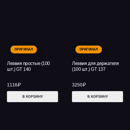
469₽
нес
вар
Опц
мо
выб
на
ОРИГИНАЛ
ОРИГИНАЛ
стр
тов
Лезвия простые (100
Лезвия для держателя
шт.) GT 140
(100 шт.) GT 137
1116
₽
3250
₽
В КОРЗИНУ
В КОРЗИНУ