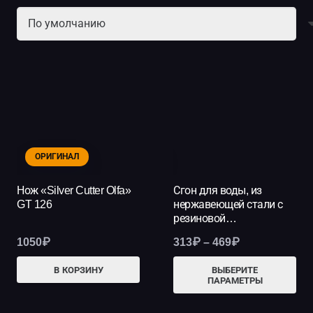
ОРИГИНАЛ
НОВИНКА
Нож «Silver Cutter Olfa»
Сгон для воды, из
GT 126
нержавеющей стали с
резиновой…
Диапазон
1050
₽
313
₽
–
469
₽
цен:
Это
В КОРЗИНУ
ВЫБЕРИТЕ
313₽
ПАРАМЕТРЫ
тов
–
име