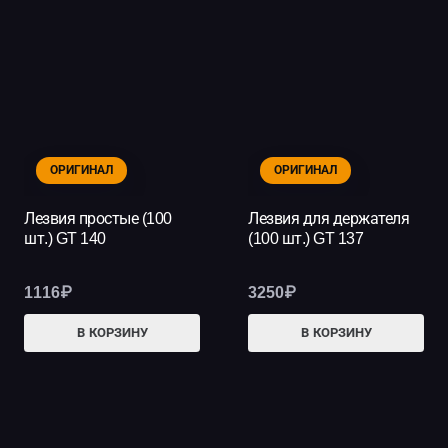
469₽
нес
вар
Опц
мо
выб
на
ОРИГИНАЛ
ОРИГИНАЛ
стр
тов
Лезвия простые (100
Лезвия для держателя
шт.) GT 140
(100 шт.) GT 137
1116
₽
3250
₽
В КОРЗИНУ
В КОРЗИНУ