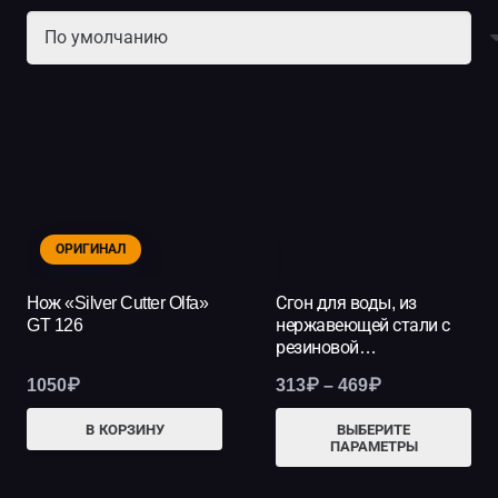
ОРИГИНАЛ
НОВИНКА
Нож «Silver Cutter Olfa»
Сгон для воды, из
GT 126
нержавеющей стали с
резиновой…
Диапазон
1050
₽
313
₽
–
469
₽
цен:
Это
В КОРЗИНУ
ВЫБЕРИТЕ
313₽
ПАРАМЕТРЫ
тов
–
име