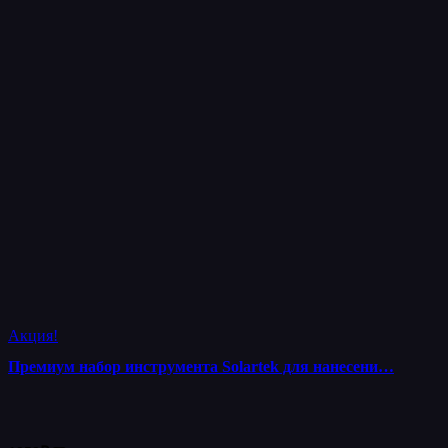
Акция!
Премиум набор инструмента Solartek для нанесени…