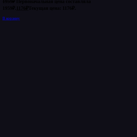
1959
₽
Первоначальная цена составляла
1959₽.
1176
₽
Текущая цена: 1176₽.
В корзину