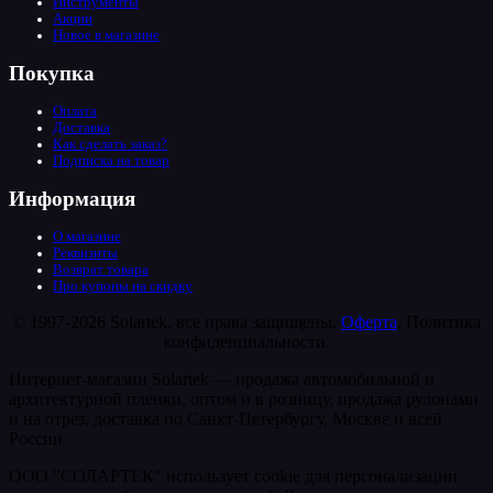
Инструменты
Акции
Новое в магазине
Покупка
Оплата
Доставка
Как сделать заказ?
Подписка на товар
Информация
О магазине
Реквизиты
Возврат товара
Про купоны на скидку
© 1997-2026 Solartek, все права защищены.
Оферта
, Политика
конфиденциальности.
Интернет-магазин Solartek — продажа автомобильной и
архитектурной пленки, оптом и в розницу, продажа рулонами
и на отрез, доставка по Санкт-Петербургу, Москве и всей
России
ООО "СОЛАРТЕК" использует cookie для персонализации